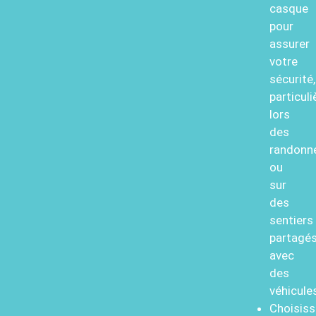
casque
pour
assurer
votre
sécurité,
particul
lors
des
randonn
ou
sur
des
sentiers
partagé
avec
des
véhicule
Choisis