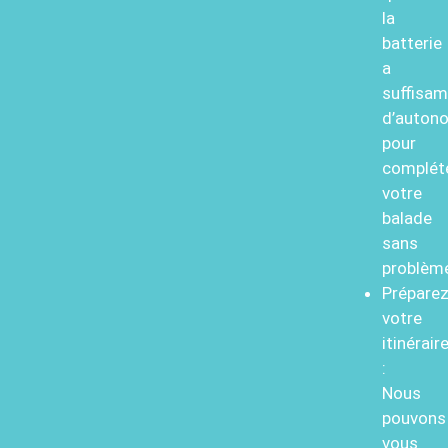
la
batterie
a
suffisa
d’auton
pour
complét
votre
balade
sans
problèm
Prépare
votre
itinérair
:
Nous
pouvons
vous