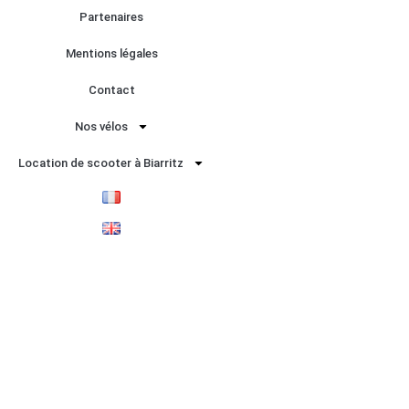
Partenaires
Mentions légales
Design by |
ALL
RIDE ®
Contact
Nos vélos
Call Now Button
Location de scooter à Biarritz