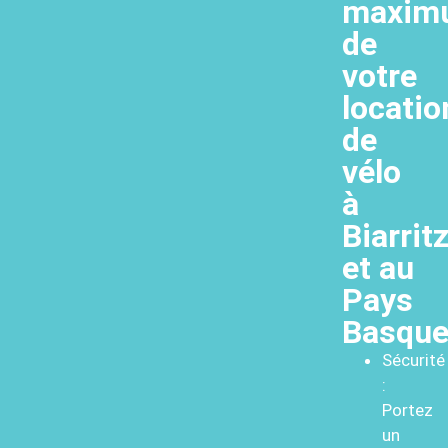
maxim
de
votre
locatio
de
vélo
à
Biarrit
et au
Pays
Basqu
Sécurité
:
Portez
un