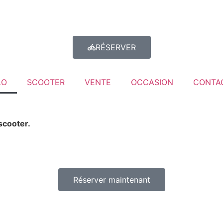
RÉSERVER
LO
SCOOTER
VENTE
OCCASION
CONTA
scooter.
Réserver maintenant
07 49 61 38 68